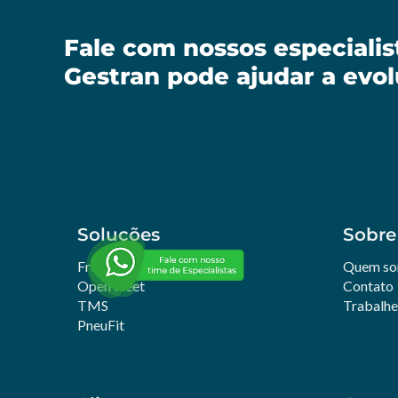
Fale com nossos especiali
Gestran pode ajudar a evol
Soluções
Sobre
Frotas
Quem s
Open Fleet
Contato
TMS
Trabalh
PneuFit