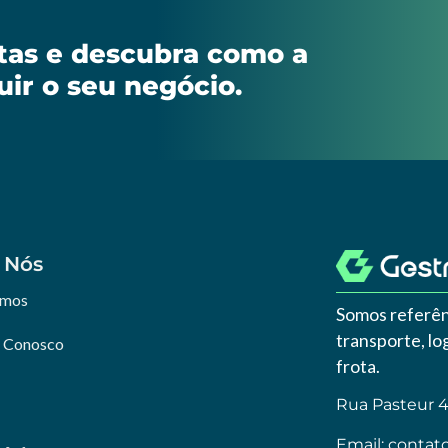
stas e descubra como a
uir o seu negócio.
 Nós
omos
Somos referên
transporte, l
e Conosco
frota.
Rua Pasteur 46
Email:
contat