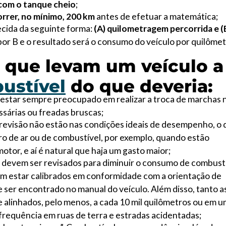
com o tanque cheio
;
rrer, no mínimo, 200 km
antes de efetuar a matemática;
ecida da seguinte forma:
(A) quilometragem percorrida e (
A por B e o resultado será o consumo do veículo por quilômet
s que levam um veículo a
ustível
do que deveria:
estar sempre preocupado em realizar a troca de marchas 
sárias ou freadas bruscas;
revisão não estão nas condições ideais de desempenho, o 
ro de ar ou de combustível, por exemplo, quando estão
or, e aí é natural que haja um gasto maior;
 devem ser revisados para diminuir o consumo de combust
em estar calibrados em conformidade com a orientação de
 ser encontrado no manual do veículo. Além disso, tanto a
alinhados, pelo menos, a cada 10 mil quilômetros ou em u
 frequência em ruas de terra e estradas acidentadas;