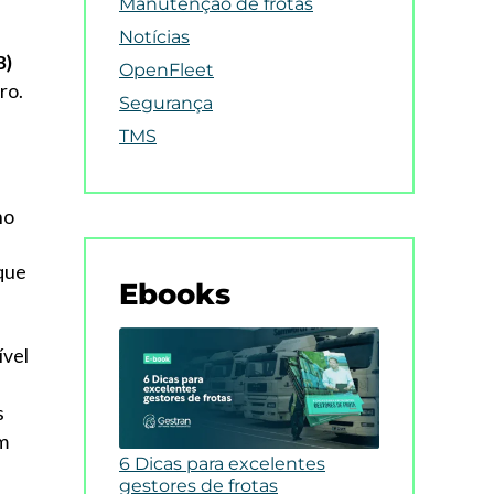
Manutenção de frotas
Notícias
B)
OpenFleet
ro.
Segurança
TMS
no
que
Ebooks
ível
s
m
6 Dicas para excelentes
gestores de frotas