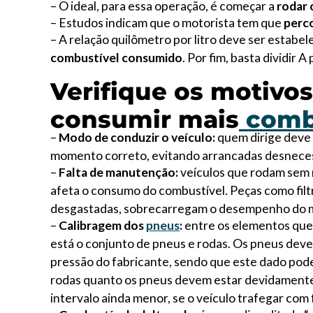
– O ideal, para essa operação, é começar a
rodar 
– Estudos indicam que o motorista tem que
perco
– A relação quilômetro por litro deve ser estabel
combustível consumido
. Por fim, basta dividir 
Verifique os motivo
consumir mais
comb
–
Modo de conduzir o veículo:
quem dirige deve 
momento correto, evitando arrancadas desneces
–
Falta de manutenção:
veículos que rodam sem 
afeta o consumo do combustível. Peças como filt
desgastadas, sobrecarregam o desempenho do mot
–
Calibragem dos
pneus
:
entre os elementos que
está o conjunto de pneus e rodas. Os pneus dev
pressão do fabricante, sendo que este dado pode
rodas quanto os pneus devem estar devidamente 
intervalo ainda menor, se o veículo trafegar com