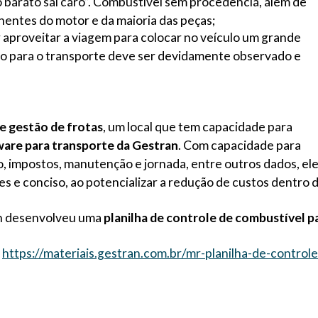
o barato sai caro”. Combustível sem procedência, além de
entes do motor e da maioria das peças;
aproveitar a viagem para colocar no veículo um grande
o para o transporte deve ser devidamente observado e
e gestão de frotas
, um local que tem capacidade para
are para transporte da Gestran
. Com capacidade para
ço, impostos, manutenção e jornada, entre outros dados, el
les e conciso, ao potencializar a redução de custos dentro 
ran desenvolveu uma
planilha de controle de combustível p
:
https://materiais.gestran.com.br/mr-planilha-de-controle