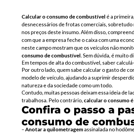
Calcular o consumo de combustível
é a primeira
desnecessários de frotas comerciais, sobretudo
nos preços deste insumo. Além disso, compreende
com que a empresa feche o caixa com uma economi
neste campo mostram que os veículos não monit
consumo de combustível
. Sem dúvida, é muito d
Em tempos de alta do combustível, saber calculá
Por outro lado, quem sabe calcular o gasto de co
modelo de veículo, ajudando a suprimir desperdíci
natureza e da sociedade como um todo.
Contudo, muitas pessoas deixam essa ideia de lad
trabalhosa. Pelo contrário,
calcular o consumo é
Confira o passo a pa
consumo de combus
–
Anotar a quilometragem
assinalada no hodômet