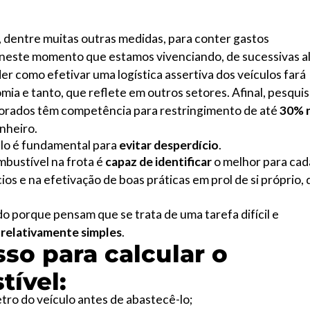
, dentre muitas outras medidas, para conter gastos
 neste momento que estamos vivenciando, de sucessivas a
r como efetivar uma logística assertiva dos veículos fará
a e tanto, que reflete em outros setores. Afinal, pesqui
orados têm competência para restringimento de até
30% 
inheiro.
-lo é fundamental para
evitar desperdício
.
mbustível na frota é
capaz de identificar
o melhor para cad
os e na efetivação de boas práticas em prol de si próprio, 
o porque pensam que se trata de uma tarefa difícil e
 relativamente simples
.
sso para calcular o
tível:
ro do veículo antes de abastecê-lo;