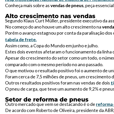
Conheça mais sobre as
vendas de pneus
, peça essencia
Alto crescimento nas vendas
Segundo Klaus Curt Müller, presidente executivo da asso
No começo do ano houve um alto crescimento na
venda
Porém o avanço estagnou por conta da paralisação dos
tabela de frete.
Assim como, a Copa do Mundo em junho e julho.
Estes dois eventos afetaram o funcionamento da linha 
Apesar do crescimento do setor como um todo, o númer
comparado com o mesmo período no ano passado.
O que motivou o resultado positivo foi o aumento de u
Foram cerca de 7,5 milhões de pneus, um crescimento
Outros resultados positivos foram nas vendas de dois
t
O pneu de carga, que teve um aumento de 9,2% e pneus
Setor de reforma de pneus
Outro mercado que vem se destacando é o de
reforma 
De acordo com Roberto de Oliveira, presidente da ABR, 