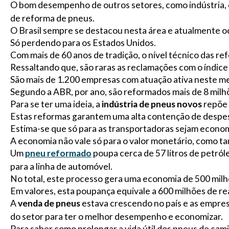
O bom desempenho de outros setores, como indústria,
de reforma de pneus.
O Brasil sempre se destacou nesta área e atualmente 
Só perdendo para os Estados Unidos.
Com mais de 60 anos de tradição, o nível técnico das r
Ressaltando que, são raras as reclamações com o índice
São mais de 1.200 empresas com atuação ativa neste m
Segundo a ABR, por ano, são reformados mais de 8 mil
Para se ter uma ideia, a
indústria de pneus novos
repõe 
Estas reformas garantem uma alta contenção de despe
Estima-se que só para as transportadoras sejam econom
A economia não vale só para o valor monetário, como 
Um
pneu reformado
poupa cerca de 57 litros de petróle
para a linha de automóvel.
No total, este processo gera uma economia de 500 milhõe
Em valores, esta poupança equivale a 600 milhões de rea
A
venda de pneus
estava crescendo no país e as empres
do setor para ter o melhor desempenho e economizar.
Para saber como prolongar a vida útil dos pneus de cam