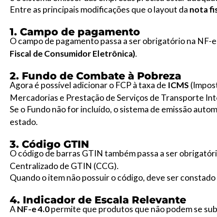
Entre as principais modificações que o layout da
nota fi
1. Campo de pagamento
O campo de pagamento passa a ser obrigatório na NF-e 4.
Fiscal de Consumidor Eletrônica)
.
2. Fundo de Combate à Pobreza
Agora é possível adicionar o FCP à taxa de
ICMS
(Impost
Mercadorias e Prestação de Serviços de Transporte Int
Se o Fundo não for incluído, o sistema de emissão auto
estado.
3. Código GTIN
O código de barras GTIN também passa a ser obrigatóri
Centralizado de GTIN (CCG).
Quando o item não possuir o código, deve ser constado
4. Indicador de Escala Relevante
A
NF-e 4.0
permite que produtos que não podem se subm