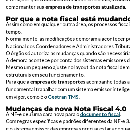
como manter sua
empresa de transportes atualizada
.
Por que a nota fiscal está mudand
Assim como em qualquer outra área, os processos fisca
tempo.
Normalmente, as modificações demoram a acontecer po
Nacional dos Coordenadores e Administradores Tributá
O órgão só autoriza as mudanças quando são necessária
A demora acontece por conta dos sistemas emissores 
Mesmo um pequeno ajuste no layout da nota fiscal de
estruturais em seu funcionamento.
Para que a
empresa de transportes
acompanhe todas as 
fundamental trabalhar com um sistema emissor intelige
em vigor, como é o
Gestran TMS
.
Mudanças da nova Nota Fiscal 4.0
A NF-e deu uma cara nova para o
documento fiscal
.
Com regras específicas e padrões diferentes da NF-e 3
e o sistema emissor das empresas precisa estar adequa