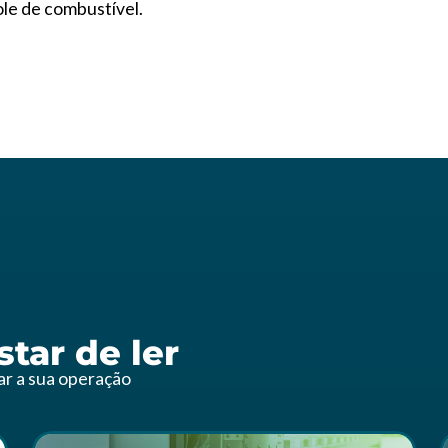
role de combustível.
tar de ler
zar a sua operação