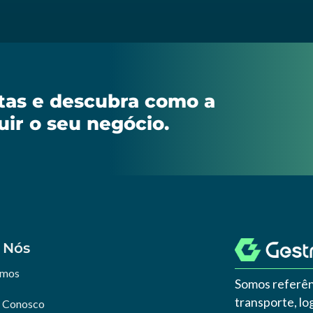
stas e descubra como a
uir o seu negócio.
 Nós
omos
Somos referên
transporte, l
e Conosco