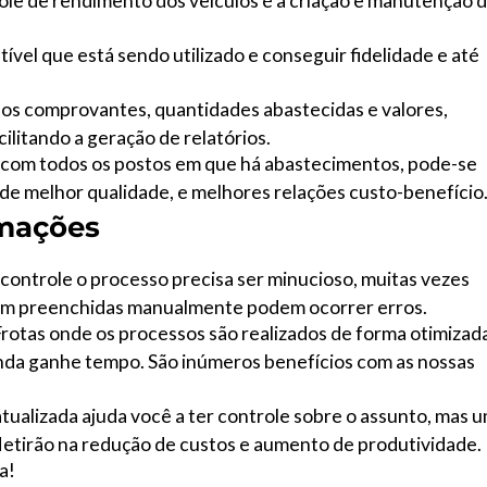
le de rendimento dos veículos é a criação e manutenção 
ível que está sendo utilizado e conseguir fidelidade e até
os comprovantes, quantidades abastecidas e valores,
litando a geração de relatórios.
 com todos os postos em que há abastecimentos, pode-se
 de melhor qualidade, e melhores relações custo-benefício
rmações
 controle o processo precisa ser minucioso, muitas vezes
rem preenchidas manualmente podem ocorrer erros.
rotas onde os processos são realizados de forma otimizad
inda ganhe tempo. São inúmeros benefícios com as nossas
tualizada ajuda você a ter controle sobre o assunto, mas 
letirão na redução de custos e aumento de produtividade.
a!