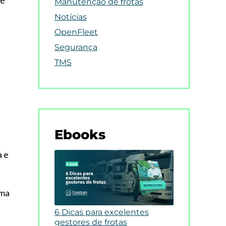
de
Manutenção de frotas
Notícias
OpenFleet
Segurança
TMS
.
Ebooks
a e
uma
6 Dicas para excelentes
gestores de frotas