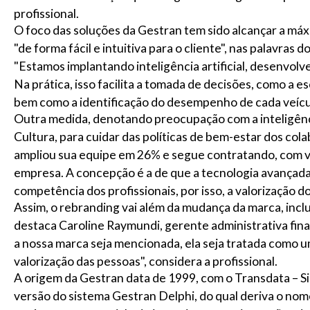
profissional.
O foco das soluções da Gestran tem sido alcançar a má
"de forma fácil e intuitiva para o cliente", nas palavras 
"Estamos implantando inteligência artificial, desenvolv
Na prática, isso facilita a tomada de decisões, como a e
bem como a identificação do desempenho de cada veícul
Outra medida, denotando preocupação com a inteligênci
Cultura, para cuidar das políticas de bem-estar dos col
ampliou sua equipe em 26% e segue contratando, com v
empresa. A concepção é a de que a tecnologia avançada s
competência dos profissionais, por isso, a valorização 
Assim, o rebranding vai além da mudança da marca, inclui
destaca Caroline Raymundi, gerente administrativa fi
a nossa marca seja mencionada, ela seja tratada como um
valorização das pessoas", considera a profissional.
A origem da Gestran data de 1999, com o Transdata – S
versão do sistema Gestran Delphi, do qual deriva o n