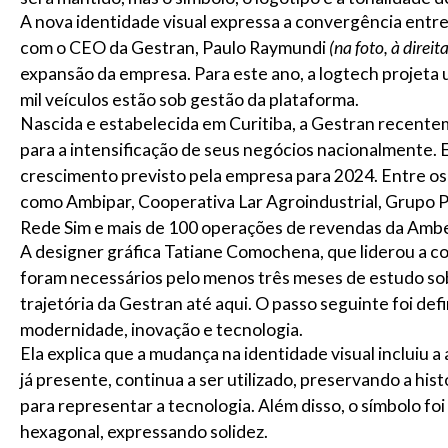
A nova identidade visual expressa a convergência entre
com o CEO da Gestran, Paulo Raymundi
(na foto, à direita
expansão da empresa. Para este ano, a logtech projeta
mil veículos estão sob gestão da plataforma.
Nascida e estabelecida em Curitiba, a Gestran recente
para a intensificação de seus negócios nacionalmente.
crescimento previsto pela empresa para 2024. Entre os
como Ambipar, Cooperativa Lar Agroindustrial, Grupo P
Rede Sim e mais de 100 operações de revendas da Ambe
A designer gráfica Tatiane Comochena, que liderou a c
foram necessários pelo menos três meses de estudo so
trajetória da Gestran até aqui. O passo seguinte foi de
modernidade, inovação e tecnologia.
Ela explica que a mudança na identidade visual incluiu a
já presente, continua a ser utilizado, preservando a his
para representar a tecnologia. Além disso, o símbolo fo
hexagonal, expressando solidez.