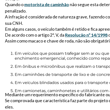
Quando o
motorista de caminhão
não segue esta deter
penalizado.
A infração é considerada de natureza grave, fazendo c
sua CNH.
Em alguns casos, o veículo também é retido e fica apree
De acordo com o artigo 2º, V, da
Resolução nº 14/1998
d
Assim como macaco e chave de roda, não são obrigatóri
Em veículos que possam trafegar sem ar ou qu
enchimento emergencial, conhecido como repar
Em ônibus e microônibus que realizam o transpo
Em caminhões de transporte de lixo e de concre
Em veículos blindados usados para o transporte d
Em camionetas, caminhonetes e utilitários com a
Mediante um requerimento específico do fabricante ou
Se comprovada que característica faz parte do projeto d
eles.