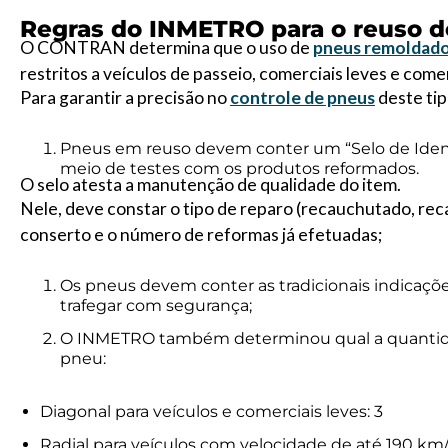
Regras do INMETRO para o reuso 
O CONTRAN determina que o uso de
pneus remoldad
restritos a veículos de passeio, comerciais leves e comer
Para garantir a precisão no
controle de pneus
deste ti
Pneus em reuso devem conter um “Selo de Ident
meio de testes com os produtos reformados.
O selo atesta a manutenção de qualidade do item.
Nele, deve constar o tipo de reparo (recauchutado, re
conserto e o número de reformas já efetuadas;
Os pneus devem conter as tradicionais indicaçõ
trafegar com segurança;
O INMETRO também determinou qual a quantidad
pneu:
Diagonal para veículos e comerciais leves: 3
Radial para veículos com velocidade de até 190 km/