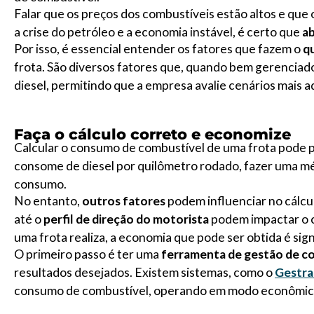
Falar que os preços dos combustíveis estão altos e que
a crise do petróleo e a economia instável, é certo que
ab
Por isso, é essencial entender os fatores que fazem o
q
frota. São diversos fatores que, quando bem gerenciado
diesel, permitindo que a empresa avalie cenários mais 
Faça o cálculo correto e economize
Calcular o consumo de combustível de uma frota pode p
consome de diesel por quilômetro rodado, fazer uma mé
consumo.
No entanto,
outros fatores
podem influenciar no cálcul
até o
perfil de direção do motorista
podem impactar o 
uma frota realiza, a economia que pode ser obtida é signi
O primeiro passo é ter uma
ferramenta de gestão de c
resultados desejados. Existem sistemas, como o
Gestra
consumo de combustível, operando em modo econômic