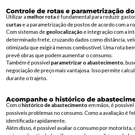
Controle de rotas e parametrização d
Utilizar a
melhor rota
é fundamental para reduzir gasto
curtas
e a parametrização de postos de acordo com a ro
Com sistemas de
geolocalização
e integração com a int
determinado frete, cruzando dados como distância, vel
otimizada que exigirá menos combustível. Uma rota bem
prevê obras que podem aumentar o consumo.
Também é possível
parametrizar o abastecimento
, bu
negociação de preço mais vantajosa. Isso permite calcu
durante o trajeto.
Acompanhe o histórico de abastecime
Com o
histórico de abastecimento
em mãos, é possível 
possíveis problemas no consumo. Como a avaliação é fei
identificada rapidamente.
Além disso, é possível avaliar o consumo por motorista