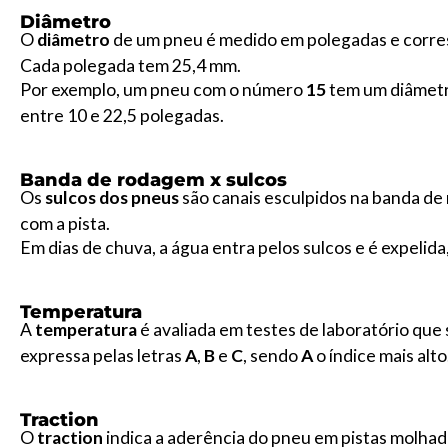
Diâmetro
O
diâmetro
de um pneu é medido em polegadas e corres
Cada polegada tem 25,4 mm.
Por exemplo, um pneu com o número
15
tem um diâmetr
entre 10 e 22,5 polegadas.
Banda de rodagem x sulcos
Os
sulcos dos pneus
são canais esculpidos na banda de
com a pista.
Em dias de chuva, a água entra pelos sulcos e é expelid
Temperatura
A
temperatura
é avaliada em testes de laboratório que
expressa pelas letras
A
,
B
e
C
, sendo
A
o índice mais alto
Traction
O
traction
indica a aderência do pneu em pistas molhad