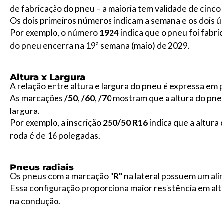
de fabricação do pneu – a maioria tem validade de cinco 
Os dois primeiros números indicam a semana e os dois ú
Por exemplo, o número
1924
indica que o pneu foi fabr
do pneu encerra na 19ª semana (maio) de 2029.
Altura x Largura
A relação entre altura e largura do pneu é expressa e
As marcações
/50
,
/60
,
/70
mostram que a altura do pn
largura.
Por exemplo, a inscrição
250/50 R16
indica que a altura
roda é de 16 polegadas.
Pneus radiais
Os pneus com a marcação
"R"
na lateral possuem um ali
Essa configuração proporciona maior resistência em alt
na condução.