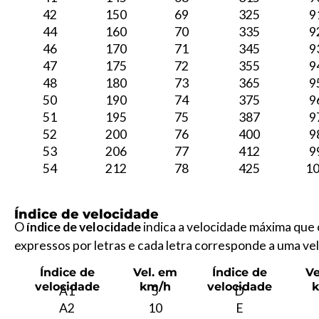
42
150
69
325
9
44
160
70
335
9
46
170
71
345
9
47
175
72
355
9
48
180
73
365
9
50
190
74
375
9
51
195
75
387
9
52
200
76
400
9
53
206
77
412
9
54
212
78
425
1
Índice de velocidade
O
índice de velocidade
indica a velocidade máxima que 
expressos por letras e cada letra corresponde a uma ve
Índice de
Vel.
em
Índice
de
Ve
velocidade
km/h
velocidade
A1
5
D
A2
10
E