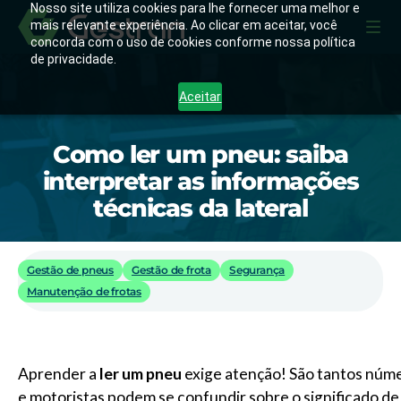
Nosso site utiliza cookies para lhe fornecer uma melhor e
mais relevante experiência. Ao clicar em aceitar, você
concorda com o uso de cookies conforme nossa política
de privacidade.
Aceitar
Como ler um pneu: saiba
interpretar as informações
técnicas da lateral
Gestão de pneus
Gestão de frota
Segurança
Manutenção de frotas
Aprender a
ler um pneu
exige atenção! São tantos númer
e motoristas podem se confundir sobre o significado de