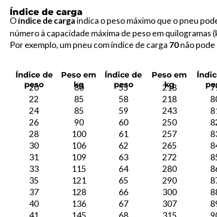
Índice de carga
O
índice de carga
indica o peso máximo que o pneu pode 
número à capacidade máxima de peso em quilogramas (
Por exemplo, um pneu com índice de carga
70
não pode 
Índice de
Peso
em
Índice
de
Peso
em
Índic
peso
kg
peso
kg
pe
20
80
55
218
7
22
85
58
218
8
24
85
59
243
8
26
90
60
250
8
28
100
61
257
8
30
106
62
265
8
31
109
63
272
8
33
115
64
280
8
35
121
65
290
8
37
128
66
300
8
40
136
67
307
8
41
145
68
315
9