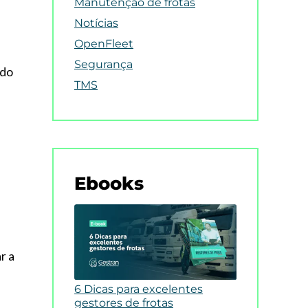
Manutenção de frotas
Notícias
OpenFleet
Segurança
 do
TMS
Ebooks
r a
6 Dicas para excelentes
gestores de frotas