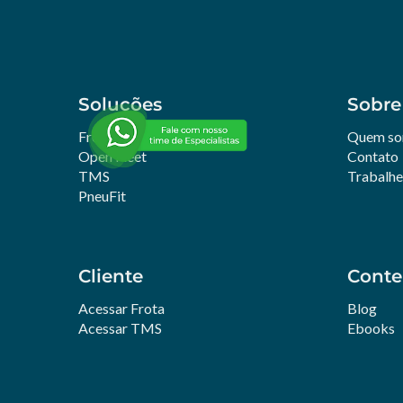
Soluções
Sobre
Frotas
Quem s
Open Fleet
Contato
TMS
Trabalh
PneuFit
Cliente
Cont
Acessar Frota
Blog
Acessar TMS
Ebooks