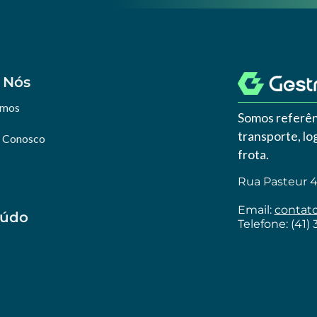
 Nós
omos
Somos referên
transporte, l
e Conosco
frota.
Rua Pasteur 46
Email:
contat
eúdo
Telefone: (41)