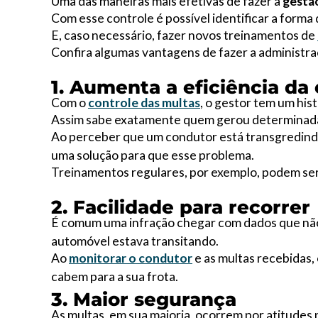
Uma das maneiras mais efetivas de fazer a
gestã
Com esse controle é possível identificar a forma 
E, caso necessário, fazer novos treinamentos de
Confira algumas vantagens de fazer a administra
1. Aumenta a eficiência d
Com o
controle das multas
, o gestor tem um his
Assim sabe exatamente quem gerou determinada
Ao perceber que um condutor está transgredind
uma solução para que esse problema.
Treinamentos regulares, por exemplo, podem ser
2. Facilidade para recorrer
É comum uma infração chegar com dados que não 
automóvel estava transitando.
Ao
monitorar o condutor
e as multas recebidas,
cabem para a sua frota.
3. Maior segurança
As multas, em sua maioria, ocorrem por atitudes 