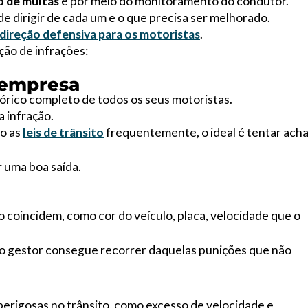
o de multas
é por meio do monitoramento do condutor.
de dirigir de cada um e o que precisa ser melhorado.
direção defensiva para os motoristas
.
ção de infrações:
a empresa
tórico completo de todos os seus motoristas.
 infração.
o as
leis de trânsito
frequentemente, o ideal é tentar acha
 uma boa saída.
coincidem, como cor do veículo, placa, velocidade que o
 o gestor consegue recorrer daquelas punições que não
perigosas no trânsito, como excesso de velocidade e