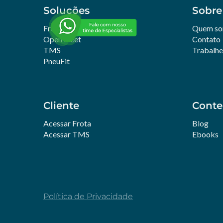
Soluções
Sobre
Frotas
Quem s
Open Fleet
Contato
TMS
Trabalh
PneuFit
Cliente
Cont
Acessar Frota
Blog
Acessar TMS
Ebooks
Política de Privacidade