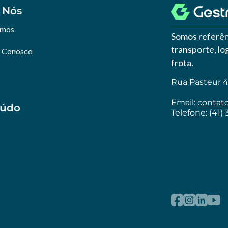
 Nós
omos
Somos referên
transporte, l
e Conosco
frota.
Rua Pasteur 46
Email:
contat
eúdo
Telefone: (41)