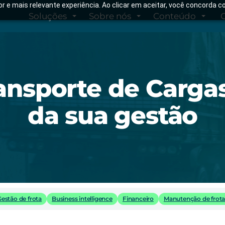
hor e mais relevante experiência. Ao clicar em aceitar, você concorda
Soluções
Sobre nós
Conteúdo
ansporte de Cargas
da sua gestão
Gestão de frota
Business intelligence
Financeiro
Manutenção de frota