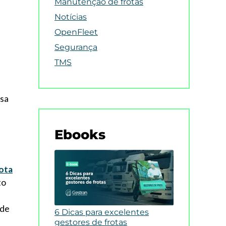
Manutenção de frotas
Notícias
OpenFleet
Segurança
TMS
ssa
Ebooks
ota
to
sde
6 Dicas para excelentes
gestores de frotas