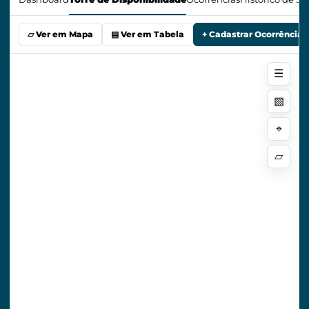
7
▱ Ver em Mapa
▤ Ver em Tabela
+ Cadastrar Ocorrência
+
☰
3
−
14
▧
9
⌖
▱
5