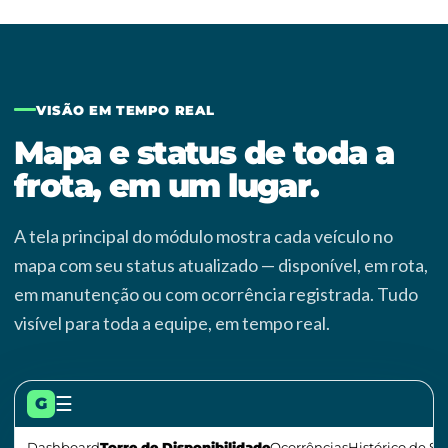
VISÃO EM TEMPO REAL
Mapa e status de toda a
frota, em um lugar.
A tela principal do módulo mostra cada veículo no
mapa com seu status atualizado — disponível, em rota,
em manutenção ou com ocorrência registrada. Tudo
visível para toda a equipe, em tempo real.
2
2
☰
G
10
Dashboard
Torre de Disponibilidade
Ocorrências
Histórico de St