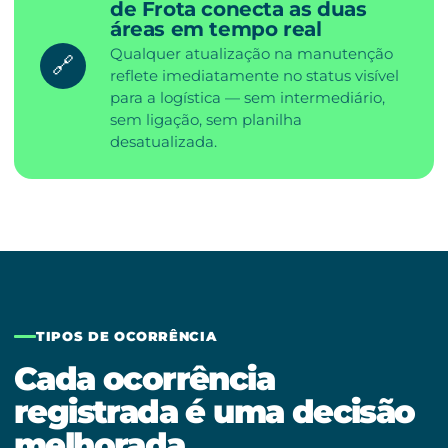
de Frota conecta as duas
áreas em tempo real
Qualquer atualização na manutenção
🔗
reflete imediatamente no status visível
para a logística — sem intermediário,
sem ligação, sem planilha
desatualizada.
TIPOS DE OCORRÊNCIA
Cada ocorrência
registrada é uma decisão
melhorada.