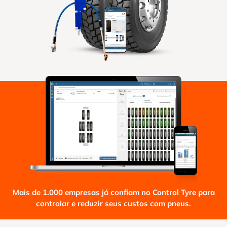
Mais de 1.000 empresas já confiam no Control Tyre para
controlar e reduzir seus custos com pneus.