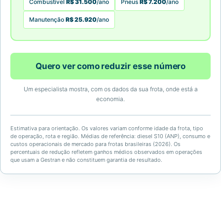
Combustível
R$ 31.500
/ano
Pneus
R$ 7.200
/ano
Manutenção
R$ 25.920
/ano
Quero ver como reduzir esse número
Um especialista mostra, com os dados da sua frota, onde está a
economia.
Estimativa para orientação. Os valores variam conforme idade da frota, tipo
de operação, rota e região. Médias de referência: diesel S10 (ANP), consumo e
custos operacionais de mercado para frotas brasileiras (2026). Os
percentuais de redução refletem ganhos médios observados em operações
que usam a Gestran e não constituem garantia de resultado.